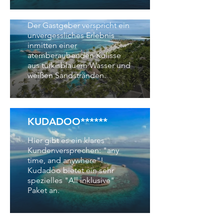
KANUHURA*****
Der Gastgeber verspricht ein
unvergessliches Erlebnis
inmitten einer
atemberaubenden Kulisse
aus türkisblauem Wasser und
weißen Sandstränden.
KUDADOO******
Hier gibt es ein klares
Kundenversprechen: "any
time, and anywhere"!
Kudadoo bietet ein sehr
spezielles "All inklusive"
Paket an.