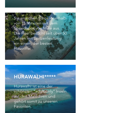
BAROS*****
Sie erreichen Baros innerhalb
von 15 Minuten mit dem
Speedboot von Malé aus.
Die Insel besticht seit über 50
Jahren mit Spitzenleistung
ein einem der besten
Hausriffe.
HURAWALHI*****
Hurawalhi ist eine der
schönsten "adult only" Inseln
auf den Malediven und
gehört somit zu unseren
Favoriten.
SIX SENSES